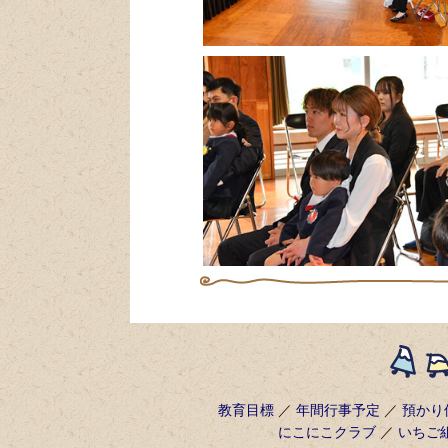
教育目標
／
年間行事予定
／
預かり
にこにこクラブ
／
いちご